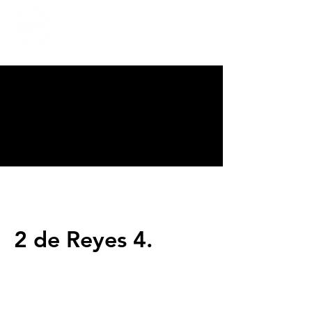
CALVARY
CHAPEL
TIJUANA
2 de Reyes 4.
Servicios
Domingos 9:00am (bilingüe)
Domingos 11:00 am (español)