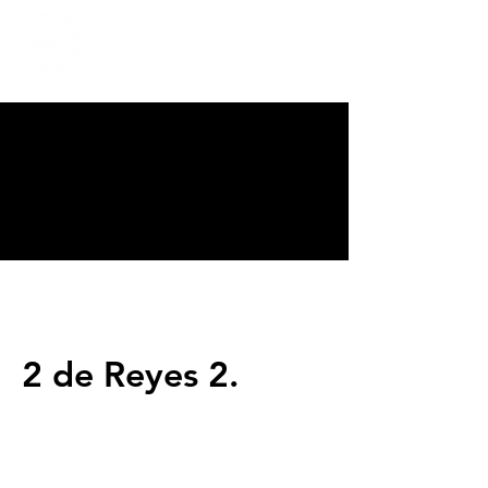
CALVARY
CHAPEL
TIJUANA
2 de Reyes 2.
Servicios
Domingos 9:00am (bilingüe)
Domingos 11:00 am (español)