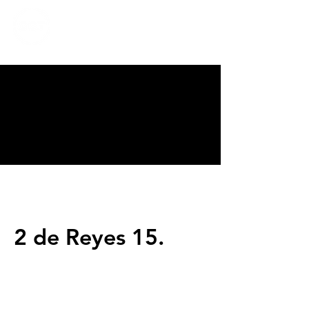
CALVARY
CHAPEL
TIJUANA
2 de Reyes 15.
Servicios
Domingos 9:00am (bilingüe)
Domingos 11:00 am (español)