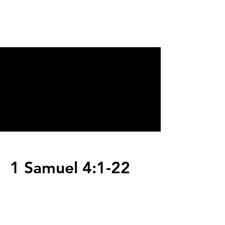
CALVARY
CHAPEL
TIJUANA
1 Samuel 4:1-22
Servicios
Domingos 9:00am (bilingüe)
Domingos 11:00 am (español)
Miércoles 6:30pm (español)