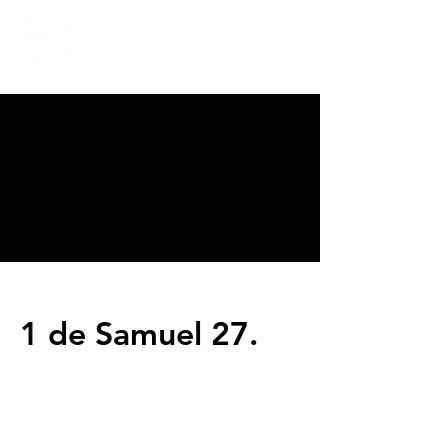
CALVARY
CHAPEL
TIJUANA
1 de Samuel 27.
Servicios
Domingos 9:00am (bilingüe)
Domingos 11:00 am (español)
Miércoles 6:30pm (español)