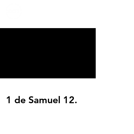
CALVARY
CHAPEL
TIJUANA
1 de Samuel 12.
Servicios
Domingos 9:00am (bilingüe)
Domingos 11:00 am (español)
Miércoles 6:30pm (español)