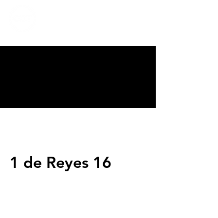
CALVARY
CHAPEL
TIJUANA
1 de Reyes 16
Servicios
Domingos 9:00am (bilingüe)
Domingos 11:00 am (español)
Miércoles 6:30pm (español)