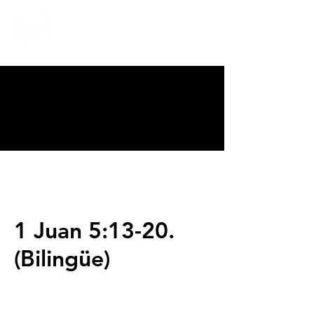
CALVARY
CHAPEL
TIJUANA
1 Juan 5:13-20.
(Bilingüe)
Servicios
Domingos 9:00am (bilingüe)