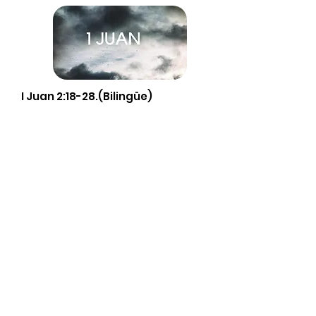
I Juan 2:18-28.(Bilingüe)
Servicios
Domingos 9:00am (bilingüe)
Domingos 11:00 am (español)
Miércoles 6:30pm (español)
Horarios de Oficina
Martes - Viernes: 9:00am - 5:00pm
Ubicación
Av. Negrete 8010 Zona Centro
Tijuana B.C