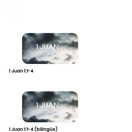
CALVARY
CHAPEL
TIJUANA
1 Juan 1:1-4
1 Juan 1:1-4 (bilingüe)