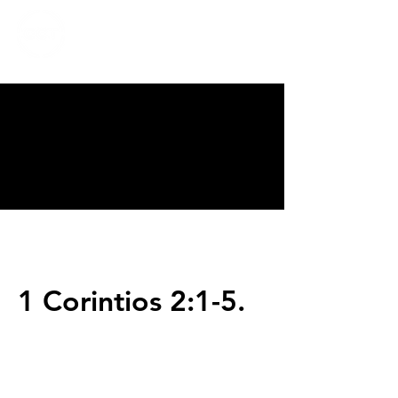
CALVARY
CHAPEL
TIJUANA
1 Corintios 2:1-5.
Servicios
Domingos 9:00am (bilingüe)
Domingos 11:00 am (español)
Miércoles 6:30pm (español)