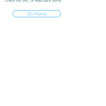
Check the URL, or head back home.
Go Home
Servicios
Domingos 9:00am (bilingüe)
Domingos 11:00 am (español)
Miércoles 6:30pm (español)
Horarios de Oficina
Martes - Viernes: 9:00am - 5:00pm
Ubicación
Av. Negrete 8010 Zona Centro
Tijuana B.C
calvarychapeltijuana@gmail.com