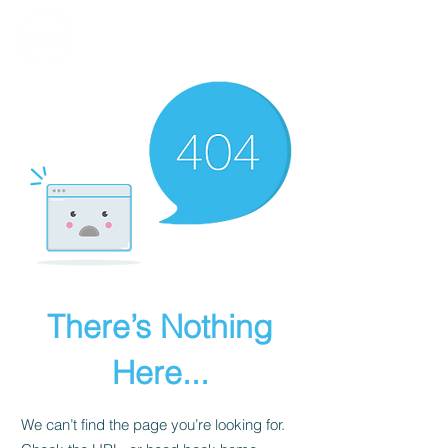
CALVARY
CHAPEL
TIJUANA
There’s Nothing
Here...
We can’t find the page you’re looking for.