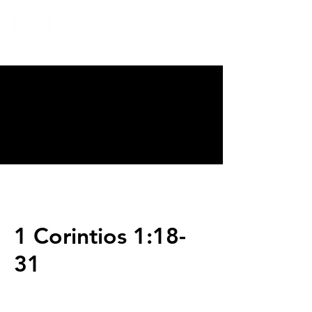
CALVARY
CHAPEL
TIJUANA
1 Corintios 1:18-
31
Servicios
Domingos 9:00am (bilingüe)