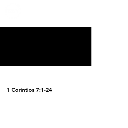
CALVARY
CHAPEL
TIJUANA
1 Corintios 7:1-24
Servicios
Domingos 9:00am (bilingüe)
Domingos 11:00 am (español)
Miércoles 6:30pm (español)