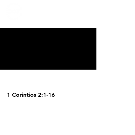
CALVARY
CHAPEL
TIJUANA
1 Corintios 2:1-16
Servicios
Domingos 9:00am (bilingüe)
Domingos 11:00 am (español)
Miércoles 6:30pm (español)