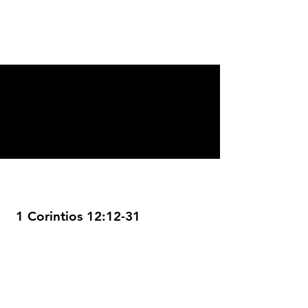
CALVARY
CHAPEL
TIJUANA
1 Corintios 12:12-31
Servicios
Domingos 9:00am (bilingüe)
Domingos 11:00 am (español)
Miércoles 6:30pm (español)